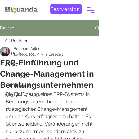
Testversion
Beitrag
All Posts
Bernhard Adler
All Posts
26. Sept. 2024
9 Min. Lesezeit
ERP-Einführung und
Smart
Change-Management in
Quick-Tipp
Beratungsunternehmen
Schulungen
Die Einführung eines ERP-Systems in 
Features in Focus
Beratungsunternehmen erfordert 
strategisches Change-Management, 
um den Kurs erfolgreich zu halten. Es 
ist entscheidend, Veränderungen nicht 
nur anzunehmen, sondern aktiv zu 
nutzen, um das volle Potenzial des 