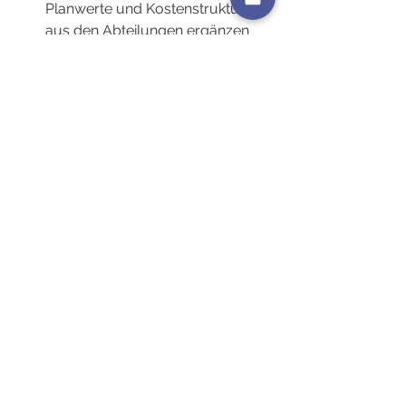
Planwerte und Kostenstrukturen 
aus den Abteilungen ergänzen 
die Budgetplanung.
Gegenstrom-Integration:
 Das 
vorläufige Budget wird iterativ 
zwischen den Ebenen angepasst 
und verfeinert.Durch diesen 
iterativen Prozess wird das 
Wissen und die Erfahrung aller 
Hierarchieebenen optimal 
genutzt.Ein solcher kombinierter 
Ansatz führt zu einer 
ausgeglicheneren und 
realitätsnäheren Budgetplanung.
Implementierung und 
Koordination