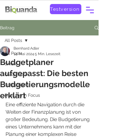
Testversion
Beitrag
All Posts
Bernhard Adler
All Posts
14. Mai 2024
5 Min. Lesezeit
Budgetplaner
Smart
aufgepasst: Die besten
Quick-Tipp
Budgetierungsmodelle
Schulungen
erklärt
Features in Focus
Eine effiziente Navigation durch die 
Weiten der Finanzplanung ist von 
großer Bedeutung. Die Budgetierung 
eines Unternehmens kann mit der 
Planung einer komplexen Reise 